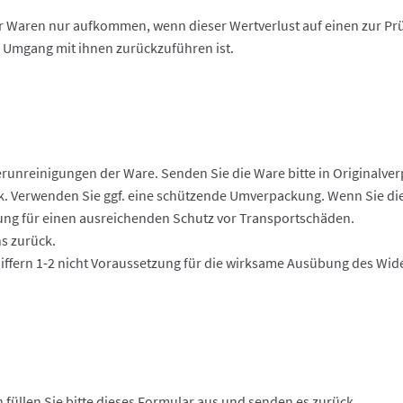
er Waren nur aufkommen, wenn dieser Wertverlust auf einen zur Pr
 Umgang mit ihnen zurückzuführen ist.
erunreinigungen der Ware. Senden Sie die Ware bitte in Originalv
k. Verwenden Sie ggf. eine schützende Umverpackung. Wenn Sie die
kung für einen ausreichenden Schutz vor Transportschäden.
ns zurück.
Ziffern 1-2 nicht Voraussetzung für die wirksame Ausübung des Wide
 füllen Sie bitte dieses Formular aus und senden es zurück.