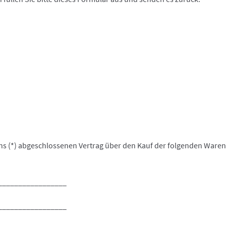
uns (*) abgeschlossenen Vertrag über den Kauf der folgenden Waren 
_________________
_________________