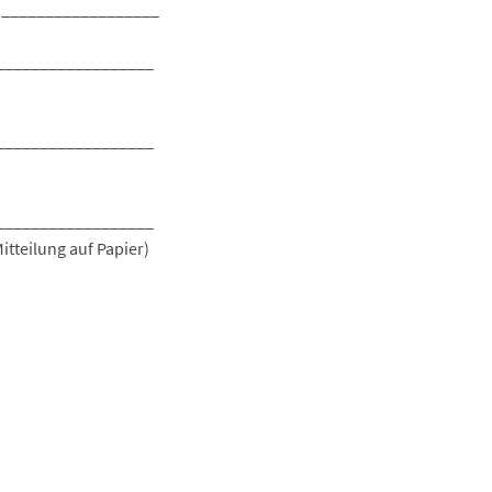
*) __________________
__________________
__________________
__________________
itteilung auf Papier)