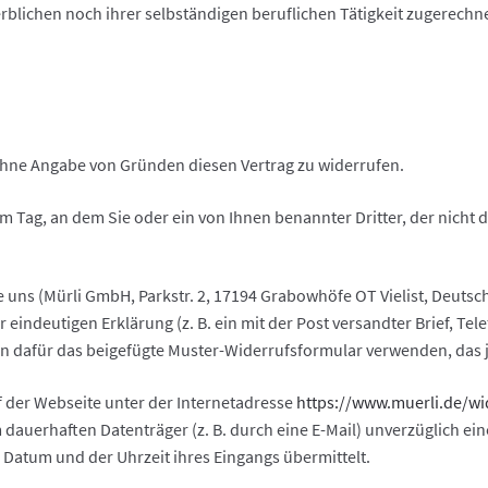
rblichen noch ihrer selbständigen beruflichen Tätigkeit zugerech
ohne Angabe von Gründen diesen Vertrag zu widerrufen.
m Tag, an dem Sie oder ein von Ihnen benannter Dritter, der nicht der
ns (Mürli GmbH, Parkstr. 2, 17194 Grabowhöfe OT Vielist, Deutschl
 eindeutigen Erklärung (z. B. ein mit der Post versandter Brief, Tel
en dafür das beigefügte Muster-Widerrufsformular verwenden, das j
f der Webseite unter der Internetadresse
https://www.muerli.de
/wi
 dauerhaften Datenträger (z. B. durch eine E-Mail) unverzüglich e
Datum und der Uhrzeit ihres Eingangs übermittelt.